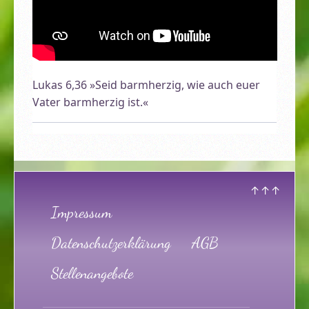
Lukas 6,36 »Seid barmherzig, wie auch euer
Vater barmherzig ist.«
↑↑↑
Impressum
Datenschutzerklärung
AGB
Stellenangebote