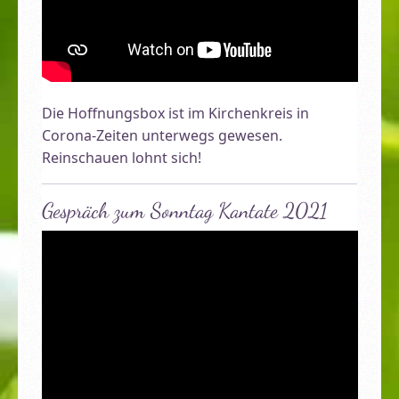
Die Hoffnungsbox ist im Kirchenkreis in
Corona-Zeiten unterwegs gewesen.
Reinschauen lohnt sich!
Gespräch zum Sonntag Kantate 2021