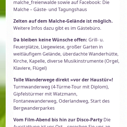
malche_freienwalde sowie auf Facebook: Die
Malche – Gäste- und Tagungshaus
Zelten auf dem Malche-Gelände ist möglich.
Weitere Infos dazu gibt es im Gästebüro.
Da bleiben keine Wünsche offen:
Grill- u.
Feuerplätze, Liegewiese, großer Garten in
weitläufigem Gelände, überdachte Wanderhütte,
Kirche, Kapelle, diverse Musikinstrumente (Orgel,
Klaviere, Flügel)
Tolle Wanderwege direkt »vor der Haustür«!
Turmwanderweg (4-Türme-Tour mit Diplom),
Gipfelstürmer mit Watzmann,
Fontanewanderweg, Oderlandweg, Start des
Bergwanderparkes
Vom Film-Abend bis hin zur Disco-Party
Die
Ausstattung ist vor Ort – sprechen Sie uns an.